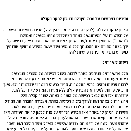
מדיניות הפרטיות של מרכז הקבלה והמכון לחקר הקבלה
המכון לחקר הקבלה (להלן: החברה או מרכז הקבלה ) מכירה בחשיבות השמירה
על הפרטיות של המשתמשים באתר האינטרנט שהיא מפעילה ומנהלת
("האתר"). שימושך באתר ו/או רישומך לשירותים באתר ו/או ביצוע רכישה על
ידך באתר מהווים את הסכמתך לכל שימוש אשר יעשה במידע שייאסף אודותיך
כמפורט בתנאי מדיניות הפרטיות להלן.
רישום לשירותים
חלק מהשירותים הניתנים באתר לרבות ביצוע רכישות של מוצרים המוצעים
באתר טעונים הרשמה. במסגרת ההרשמה תידרש למסור מידע אישי אודותיך
לרבות פרטים מזהים, פרטי התקשרות, פרטי כרטיס האשראי שברשותך וכו'. אינך
חייב על פי חוק למסור את המידע אולם ללא מסירת המידע לא תוכל לקבל
שירותים אלו ו/או לבצע רכישות של מוצרים באתר. לצורך קבלת חלק
מהשירותים באתר ו/או לצורך ביצוע רכישות באתר, מעבירה החברה את המידע
אודותיך לגורמים הרלוונטיים, לרבות גופים מסחריים, ספקים, בהתאם לסוג
השירות הניתן לך באתר ו/או המידע הנדרש על מנת לספק לך את השירות ו/או
המוצר אותו ביקשת או רכשת, בהתאם לעניין. החברה לא תהיה אחראית לכל
שימוש אשר יעשה על ידי אותם צדדים שלישיים במידע אשר הועבר ו/או יועבר
אליהם על ידי החברה ו/או אשר נמסר להם ישירות על ידך ו/או בכל מידע אשר