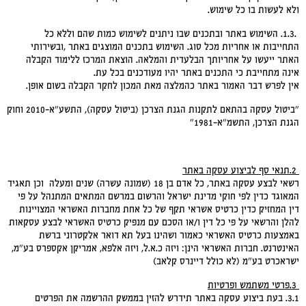
ולא לעשות בו כל שימוש.
.1.3. השימוש באתר ובתכנים שבו ניתנים לשימוש כמות שהם וללא כל
התחייבות או אחריות מכל סוג. השימוש בתכנים המוצגים באתר ,ובשירותי
האתר ייעשו על אחריותך הבלעדית והמלאה. הוצאת המרכז ללימוד הקבלה
אינה מתחייבת כי התכנים באתר יהיו מעודכנים בכל עת.
אין לפרש דבר האמור באתר כהמלצה מאת המכון לחקר הקבלה בשום אופן.
"ביטול עסקה בהתאם לתקנות הגנת הצרכן (ביטול עסקה), התשע"א-2010 וחוק
הגנת הצרכן, התשמ"א-1981"
2.
תנאי סף לביצוע עסקה באתר
רשאי לבצע עסקה באתר, כל אדם בן 18 (שמונה עשרה) שנים ומעלה וכן תאגיד
המאוגד כדין לפי חוקי מדינת ישראל והרשום במרשם המתאים המתנהל על פי
דין המחזיק כדין כרטיס אשראי תקף של כל אחת מחברות האשראי המצויינות
להלן והרשאי על פי כל דין ו/או הסכם עם מנפיק כרטיס האשראי לבצע עסקאות
באמצעות כרטיס האשראי כאמור ושהינו בעל תא דואר אלקטרוני ברשת
האינטרנט. חברות האשראי הינן: ויזה כ.א.ל, ויזה אלפא, אמריקן אקספרס בע"מ,
ישראכרט בע"מ (לא כולל דיינרס קלאב)
3.
פרטי משתמש ופרטיות
3.1. בעת ביצוע עסקה באתר תידרש להזין בממשק ההרשמה את הפרטים