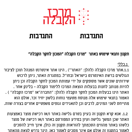
התנדבות
התנדבות
תקנון ותנאי שימוש באתר "מרכז הקבלה "המכון לחקר הקבלה
"
1.
כללי
1.1.אתר מרכז הקבלה (להלן: "האתר") , הינו אתר אינטרנט המנהל תוכן לציבור
הגולשים ברשת האינטרנט בישראל ובחו"ל. במסגרת האתר, ניתן לרכוש
שירותים שונים אשר מסופקים על ידי עמותת המכון לחקר הקבלה וכן ניתן
להיות מנותב לחנות בבעלות הוצאת המרכז ללימוד הקבלה – בלינק אחר .
האתר הינו בבעלות המכון לחקר הקבלה (להלן: "החברה"או "מרכז הקבלה" ) .
האמור בתנאי שימוש אלה מנוסח מטעמי נוחות בלשון יחיד זכר, אולם הוא
מתייחס לשני המינים, לרבים וכן לתאגידים וגופים משפטיים אחרים בצורה שווה.
1.2. אנא קרא תקנון זה בעיון בטרם גלישה באתר ו/או רכישת מוצר באמצעות
האתר שכן המשך גלישה ועיון במידע המפורסם באתר ו/או רכישה של מוצר
כלשהו באתר מהווים הסכמתך להוראות תקנון זה כולן. אינך חייב להסכים
לאמור בתקנון זה אולם אם אינך מסכים לאמור כאן, הינך נדרש לצאת מהאתר