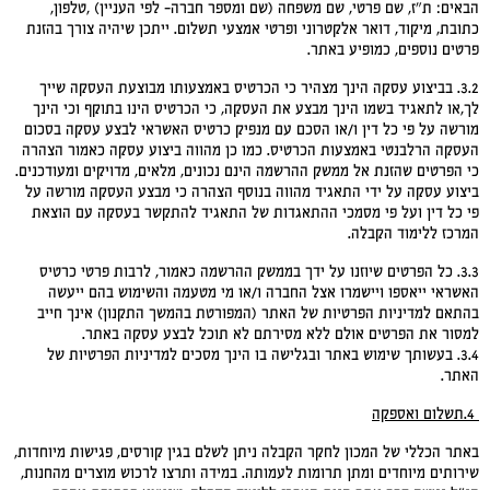
הבאים: ת"ז, שם פרטי, שם משפחה (שם ומספר חברה- לפי העניין) ,טלפון,
כתובת, מיקוד, דואר אלקטרוני ופרטי אמצעי תשלום. ייתכן שיהיה צורך בהזנת
פרטים נוספים, כמופיע באתר.
3.2. בביצוע עסקה הינך מצהיר כי הכרטיס באמצעותו מבוצעת העסקה שייך
לך,או לתאגיד בשמו הינך מבצע את העסקה, כי הכרטיס הינו בתוקף וכי הינך
מורשה על פי כל דין ו/או הסכם עם מנפיק כרטיס האשראי לבצע עסקה בסכום
העסקה הרלבנטי באמצעות הכרטיס. כמו כן מהווה ביצוע עסקה כאמור הצהרה
כי הפרטים שהזנת אל ממשק ההרשמה הינם נכונים, מלאים, מדויקים ומעודכנים.
ביצוע עסקה על ידי התאגיד מהווה בנוסף הצהרה כי מבצע העסקה מורשה על
פי כל דין ועל פי מסמכי ההתאגדות של התאגיד להתקשר בעסקה עם הוצאת
המרכז ללימוד הקבלה.
3.3. כל הפרטים שיוזנו על ידך בממשק ההרשמה כאמור, לרבות פרטי כרטיס
האשראי ייאספו ויישמרו אצל החברה ו/או מי מטעמה והשימוש בהם ייעשה
בהתאם למדיניות הפרטיות של האתר (המפורטת בהמשך התקנון) אינך חייב
למסור את הפרטים אולם ללא מסירתם לא תוכל לבצע עסקה באתר.
3.4. בעשותך שימוש באתר ובגלישה בו הינך מסכים למדיניות הפרטיות של
האתר.
4.
תשלום ואספקה
באתר הכללי של המכון לחקר הקבלה ניתן לשלם בגין קורסים, פגישות מיוחדות,
שירותים מיוחדים ומתן תרומות לעמותה. במידה ותרצו לרכוש מוצרים מהחנות,