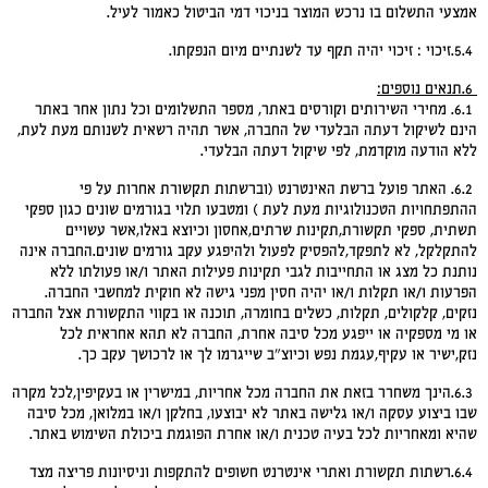
אמצעי התשלום בו נרכש המוצר בניכוי דמי הביטול כאמור לעיל.
5.4.זיכוי : זיכוי יהיה תקף עד לשנתיים מיום הנפקתו.
6.
תנאים נוספים
:
6.1. מחירי השירותים וקורסים באתר, מספר התשלומים וכל נתון אחר באתר
הינם לשיקול דעתה הבלעדי של החברה, אשר תהיה רשאית לשנותם מעת לעת,
ללא הודעה מוקדמת, לפי שיקול דעתה הבלעדי.
6.2. האתר פועל ברשת האינטרנט (וברשתות תקשורת אחרות על פי
ההתפתחויות הטכנולוגיות מעת לעת ) ומטבעו תלוי בגורמים שונים כגון ספקי
תשתית, ספקי תקשורת,תקינות שרתים,אחסון וכיוצא באלו,אשר עשויים
להתקלקל, לא לתפקד,להפסיק לפעול ולהיפגע עקב גורמים שונים.החברה אינה
נותנת כל מצג או התחייבות לגבי תקינות פעילות האתר ו/או פעולתו ללא
הפרעות ו/או תקלות ו/או יהיה חסין מפני גישה לא חוקית למחשבי החברה.
נזקים, קלקולים, תקלות, כשלים בחומרה, תוכנה או בקווי התקשורת אצל החברה
או מי מספקיה או ייפגע מכל סיבה אחרת, החברה לא תהא אחראית לכל
נזק,ישיר או עקיף,עגמת נפש וכיוצ"ב שייגרמו לך או לרכושך עקב כך.
6.3.הינך משחרר בזאת את החברה מכל אחריות, במישרין או בעקיפין,לכל מקרה
שבו ביצוע עסקה ו/או גלישה באתר לא יבוצעו, בחלקן ו/או במלואן, מכל סיבה
שהיא ומאחריות לכל בעיה טכנית ו/או אחרת הפוגמת ביכולת השימוש באתר.
6.4.רשתות תקשורת ואתרי אינטרנט חשופים להתקפות וניסיונות פריצה מצד