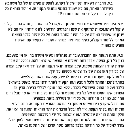
9.1. החברה רשאית, לפי שיקול דעתה, להפסיק פעילותו של כל משתמש
בשירותי האתר, אם לא יעמוד בתנאי מתנאי תקנון זה, או יפר הוראת כל
דין, לרבות על ידי חסימת כתובת IP.
9.2. היה ויפר משתמש את תנאי תקנון זה ו/או כל הוראת דין, תהא החברה, לפי
שיקול דעתה,זכאית לחשוף את שמו והפרטים הידועים לה אודותיו, אף אם לא
יינתן צו שיפוטי המורה על כך והינך מוותר בזאת על כל טענה כלפי הוצאת
המרכז ללימוד הקבלה, בעלי מניותיה, מנהליה ועובדיה בקשר עם חשיפת
הפרטים כאמור.
9.3. אתה תשפה את החברה,עובדיה, מנהליה ונושאי משרה בה, או מי מטעמם,
בגין כל נזק, הפסד, אבדן רווח תשלום או הוצאה שייגרמו להם, ובכלל זה שכר
טרחת עו"ד והוצאות משפט, עקב הפרת תנאי תקנון זה על ידך ו/או עקב הפרה
של כל דין ו/או זכות של צד שלישי כלשהו על ידך.
כל מחלוקות, טענות ותביעות בקשר לביצוע עסקאות באתר ,לגלישה
באתר,לתכני האתר ולכל הנובע ו/או הקשור לאתר ידונו בבתי משפט בישראל
בלבד ועל פי החוק הישראלי בלבד , ללא מתן תוקף לכללי ברירת הדין או
הפורום שלו וסמכותו של כל בית משפט זר (לרבות כל בית דין או טרינובל זרים
אחרים), כמו גם תחולתו של כל דין זר נשללת בזאת במפורש.
אם וככל שיקבע בית משפט מוסמך כי הוראה מהוראת תקנון זה הינה בלתי
חוקית ו/או בלתי תקפה, אזי לא יבטל הדבר את יתר הוראות תקנון זה ו/או את
חלקי אותה הוראה שבוטלה ו/או צומצמה על ידי הערכאה המשפטית.
החברה שומרת זכותה לשנות תקנון זה ואת מדיניות הפרטיות מזמן לזמן מבלי
צורך למסור על כך הודעה מלבד פרסום נוסח עדכני של התקנון באתר.