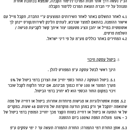
הנ"ל נעשה דרך אתר חנות המרכז ללימוד הקבלה, שנמצא בכתובת אחרת
ומנוהל על ידי חברת הוצאת המרכז ללימוד הקבלה
4.1 לאחר התשלום באתר לאחד השירותים המוצעים ע"י החברה, תקבל מייל עם
אישור ההזמנה. בהתאם למוצר שנרכש, לעתים הלינק לשירות/קורס יינתן לך
אוטומטית במייל או יתכן ונציג מטעמנו יצור איתך קשר לקביעת פגישה /
השלמת פרטים.
4.2 המחירים באתר כוללים מע"מ על פי דיני ישראל.
ביטול עסקה וזיכוי
הינך ראשי לבטל עסקה ע"פ המפורט להלן .
5.1. ביטול העסקה / החזר כספי יחייב את הצרכן בדמי ביטול של 5%
מערך המוצר או 100 ש"ח כנמוך מבינהם. אם יבחר הלקוח לקבל שובר
זיכוי במקום החזר הכספי הוא לא יחויב בדמי הביטול.
5.2. מפות אסטרולוגיות או פגישות מיוחדות אחרות: ביטול או דחייה של מפה
שתואמה יתקבל אך ורק במתן הודעה מוקדמת של מינימום 48 שעות. במקרים
של אי הופעה או ביטול או דחייה בטווח הקצר מכך יחוייב המזמין בדמי ביטול של
כ – 50% מעלות המפה ו100% ביום ההזמנה
5.3. אופן החזרת דמי התמורה: החזרת התמורה תעשה עד 7 ימי עסקים ע"פ