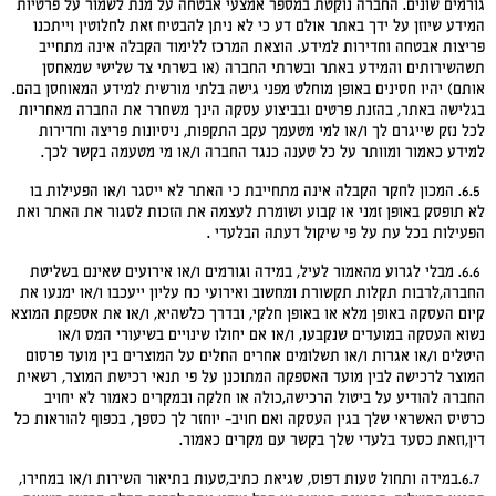
גורמים שונים. החברה נוקטת במספר אמצעי אבטחה על מנת לשמור על פרטיות
המידע שיוזן על ידך באתר אולם דע כי לא ניתן להבטיח זאת לחלוטין וייתכנו
פריצות אבטחה וחדירות למידע. הוצאת המרכז ללימוד הקבלה אינה מתחייב
תשהשירותים והמידע באתר ובשרתי החברה (או בשרתי צד שלישי שמאחסן
אותם) יהיו חסינים באופן מוחלט מפני גישה בלתי מורשית למידע המאוחסן בהם.
בגלישה באתר, בהזנת פרטים ובביצוע עסקה הינך משחרר את החברה מאחריות
לכל נזק שייגרם לך ו/או למי מטעמך עקב התקפות, ניסיונות פריצה וחדירות
למידע כאמור ומוותר על כל טענה כנגד החברה ו/או מי מטעמה בקשר לכך.
6.5. המכון לחקר הקבלה אינה מתחייבת כי האתר לא ייסגר ו/או הפעילות בו
לא תופסק באופן זמני או קבוע ושומרת לעצמה את הזכות לסגור את האתר ואת
הפעילות בכל עת על פי שיקול דעתה הבלעדי .
6.6. מבלי לגרוע מהאמור לעיל, במידה וגורמים ו/או אירועים שאינם בשליטת
החברה,לרבות תקלות תקשורת ומחשוב ואירועי כח עליון ייעכבו ו/או ימנעו את
קיום העסקה באופן מלא או באופן חלקי, ובדרך כלשהיא, ו/או את אספקת המוצא
נשוא העסקה במועדים שנקבעו, ו/או אם יחולו שינויים בשיעורי המס ו/או
היטלים ו/או אגרות ו/או תשלומים אחרים החלים על המוצרים בין מועד פרסום
המוצר לרכישה לבין מועד האספקה המתוכנן על פי תנאי רכישת המוצר, רשאית
החברה להודיע על ביטול הרכישה,כולה או חלקה ובמקרים כאמור לא יחויב
כרטיס האשראי שלך בגין העסקה ואם חויב- יוחזר לך כספך, בכפוף להוראות כל
דין,וזאת כסעד בלעדי שלך בקשר עם מקרים כאמור.
6.7.במידה ותחול טעות דפוס, שגיאת כתיב,טעות בתיאור השירות ו/או במחירו,