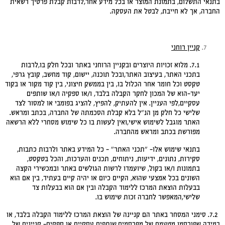
בתנאי התשלום, בתמונת המוצר או בכל מידע אחר,לרבות קבלת פרטיך רשאית
החברה, אך לא חייבת, לבטל את העסקה.
קניין רוחני
7.1. מלוא זכויות היוצרים ובקניין הרוחני באתר ובכל חלק בו,לרבות
בתכני האתר, בעיצוב האתר,ובכל תוכנה, יישום, קוד מחשב, קובץ גרפי,
טקסט וכל חומר אחר הכלול בו, בין בממשק חיצוני, בין קוד מקור או בקוד
יעד-הוא של המכון לחקר הקבלה בלבד, ו/או ספקיה ו/או שותפים
עסקיים,לפי העניין. אין להעתיק, להפיץ, להציג בפומבי או למסור לצד
שלישי כל חלק מן הנ"ל בלא קבלת הסכמתה של החברה, בכתב ומראש.
האתר מוגבל לשימוש אישי,ואין לעשות בו כל שימוש מסחרי ללא הרשאה
מפורשת בכתב ומראש מהחברה.
בתנאי שימוש אלו- "תכני האתר" – כל המידע באתר ולרבות כתבות,
סקירות, נתונים, ידיעות, ניתוחים, תכנים והערכות, והכל בטקסט,
בתמונות ו/או בקול, שיועמדו לרשות הגולשים באתר ובמכשירי הקצה
השונים בכל אמצעי שהוא, הקיים כיום או יהיה קיים בעתיד, בין אם הוא
בבעלות הוצאת המרכז ללימוד הקבלה ובין אם הוא בבעלות צד
שלישי,המאפשר לחברה זכות שימוש בו.
7.2. סימני המסחר באתר הם קניינה של הוצאת המרכז ללימוד הקבלה בלבד, או
במידה שפורסמו מטעמם של מפרסמים,שותפים עסקיים או ספקים- קניינים של