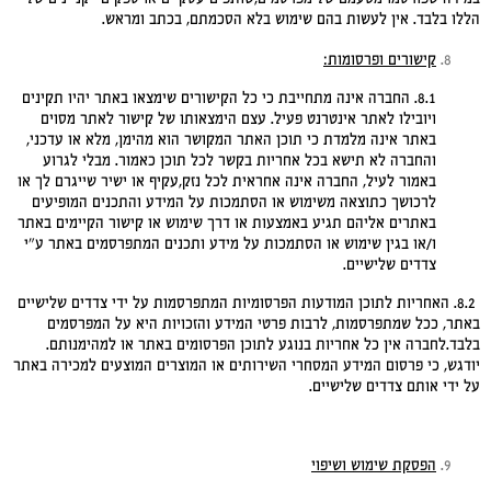
הללו בלבד. אין לעשות בהם שימוש בלא הסכמתם, בכתב ומראש.
קישורים ופרסומות
:
8.1. החברה אינה מתחייבת כי כל הקישורים שימצאו באתר יהיו תקינים
ויובילו לאתר אינטרנט פעיל. עצם הימצאותו של קישור לאתר מסוים
באתר אינה מלמדת כי תוכן האתר המקושר הוא מהימן, מלא או עדכני,
והחברה לא תישא בכל אחריות בקשר לכל תוכן כאמור. מבלי לגרוע
באמור לעיל, החברה אינה אחראית לכל נזק,עקיף או ישיר שייגרם לך או
לרכושך כתוצאה משימוש או הסתמכות על המידע והתכנים המופיעים
באתרים אליהם תגיע באמצעות או דרך שימוש או קישור הקיימים באתר
ו/או בגין שימוש או הסתמכות על מידע ותכנים המתפרסמים באתר ע"י
צדדים שלישיים.
8.2. האחריות לתוכן המודעות הפרסומיות המתפרסמות על ידי צדדים שלישיים
באתר, ככל שמתפרסמות, לרבות פרטי המידע והזכויות היא על המפרסמים
בלבד.לחברה אין כל אחריות בנוגע לתוכן הפרסומים באתר או למהימנותם.
יודגש, כי פרסום המידע המסחרי השירותים או המוצרים המוצעים למכירה באתר
על ידי אותם צדדים שלישיים.
הפסקת שימוש ושיפוי