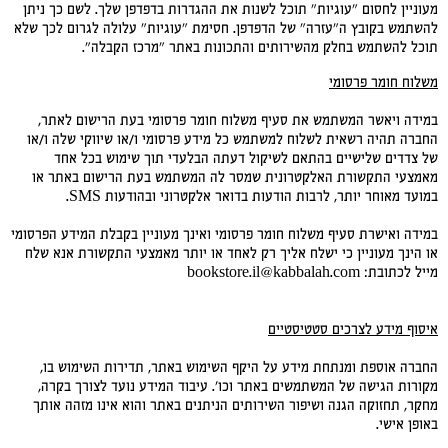
מעוניין לחסום "עוגיות" תוכל לשנות את ההגדרות בדפדפן שלך. לשם כך ניתן
להשתמש בקובץ ה"עזרה" של הדפדפן. חסימת "עוגיות" עלולה לגרום לכך שלא
תוכל להשתמש בחלק מהשירותים והתכונות באתר "מרכז הקבלה".
משלוח חומר פרסומי
במידה ויאשר המשתמש את סעיף משלוח חומר פרסומי בעת הרישום לאתר,
החברה תהיה רשאית לשלוח למשתמש כל מידע פרסומי ו/או שיווקי שלה ו/או
של צדדים שלישיים בהתאם לשיקול דעתה הבלעדי תוך שימוש בכל אחד
מאמצעי התקשורת האלקטרונית שמסר לה המשתמש בעת הרישום באתר או
במועד מאוחר יותר, לרבות הודעות בדואר אלקטרוני ובהודעות SMS.
במידה ואישרת סעיף משלוח חומר פרסומי ואינך מעוניין בקבלת המידע הפרסומי
או הינך מעוניין כי ישלח אליך רק לאחד או יותר מאמצעי התקשורת אנא שלח
מייל לכתובת:
bookstore.il@kabbalah.com
איסוף מידע לצרכים סטטיסטיים
החברה אוספת ומנתחת מידע על היקף השימוש באתר, תדירות השימוש בו,
מקורות הגישה של המשתמשים באתר וכו'. עיבוד המידע נועד לצורך בקרה,
מחקר, תחזוקה הגנה ושיפור השירותים הניתנים באתר והוא אינו מזהה אותך
באופן אישי.