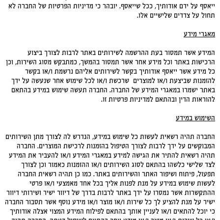
ייאסף על ידם אודותיך, ככל שייאסף. יובהר כי מדיניות הפרטיות של החברה לא
תחול על צדדים שלישיים אלו.
מאגרי מידע
המידע אשר תמסור בעת ההרשמה לשירותים באתר לרבות לצורך ביצוע
הרכישות באתר וכל מידע אחר אשר תמסור בהמשך, כמתבקש מסוג השירות, וכן
כל מידע אשר ייאסף אודותיך בקשר לשירותים אליהם נרשמת ו/או בקשר
להזמנות שביצעת ו/או למוצרים שרכשת ו/או לכל שימוש אחר שנעשה על ידך
באתר ישמרו במאגרי המידע של החברה. החברה תעשה שימוש במידע בהתאם
להוראות הדין ובהתאם למדיניות פרטיות זו.
השימוש במידע
החברה תהיה רשאית לעשות כל שימוש במידע, הנדרש לה לצורך מתן השירותים
המבוקשים על ידך לרבות לצורך הטיפול בהזמנות לרכישת המוצרים. החברה
תהיה רשאית להתיר את הגישה למידע במאגרי המידע ו/או להעביר את המידע
לצד שלישי כלשהו בהתאם לסוג השירותים ו/או ההזמנות כאמור וכן לצורך
תפעול, פיתוח ושיפור האתר והשירותים באתר. כמו כן תהיה רשאית החברה
לעשות שימוש במידע על מנת לפנות אליך בכל אחד מאמצעי ו/או פרטי
ההתקשרות אשר נמסרו על ידך באתר לרבות בדרך של דיוור ישיר ושירותי דיוור
ישיר על מנת להציע לך כל שירות ו/או מוצר ו/או מידע נוסף אשר תסבור החברה
כי יוכל להתאים ו/או לעניין אותך בהתאם לפילוח המידע המצוי אצלה אודותיך