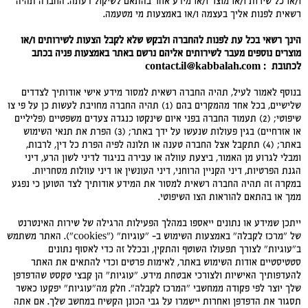
ו/או כל שירות ו/או מוצר ו/או מידע אחר בהתאם לשיקול דעתה. החברה תהיה
רשאית לפנות אליך בעצמה ו/או באמצעות מי מטעמה.
הינך רשאי בכל עת לפנות להחברה ולבקש שלא לקבל הצעות לשירותים ו/או
מוצרים נוספים מעבר לשירותים אליהם נרשם באתר באמצעות פניה בכתב
לכתובת
: contact.il@kabbalah.com
בנוסף לאמור לעיל, תהיה החברה רשאית למסור מידע אישי אודותיך לצדדים
שלישיים, בכל אחד מהמקרים בהם (1) תהיה החברה מחויבת לעשות כן על פי צו
שיפוטי; (2) תעמוד החברה בפני איום שינקטו כנגדה צעדים משפטיים (פליליים
או אזרחיים) בגין פעולות שנעשו על ידך באתר; (3) הפרת את תנאי השימוש
באתר; (4) תתקבל אצל החברה טענה או תלונה לפיה הפרת כל דין, לרבות,
ומבלי לגרוע מן האמור, ביצעת עוולה או עבירה בניגוד לדיני לשון הרע, דיני
הגנת הפרטיות, דיני הקניין הרוחני, דיני העונשין או דיני עוולות מסחריות.
במקרה זה תהיה החברה רשאית למסור את המידע אודותיך לצד הטוען כי נפגע
ממך או בהתאם להוראות הצו השיפוטי.
ייתכן שמידע או נתונים ייאספו במהלך הפעילות הרגילה של שירות האינטרנט
של "מרכז לקבלה" באמצעות השימוש ב– "עוגיות" ("cookies"). האתר משתמש
ב"עוגיות" לצורך תפעולו השוטף והתקין, ובכלל זה כדי לאסוף נתונים
סטטיסטיים אודות השימוש באתר, לאימות פרטים וכדי להתאים את האתר
להעדפותיך האישיות ולצורכי אבטחת מידע. "עוגיות" הן קבצי טקסט שהדפדפן
שלך יוצר לפי פקודה ממחשבי "המרכז לקבלה". חלק מה"עוגיות" יפקעו כאשר
תסגור את הדפדפן ואחרות יישמרו על גבי הכונן הקשיח במחשב שלך. אם אתה